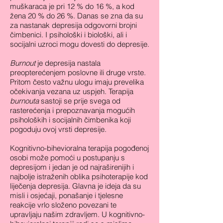
muškaraca je pri 12 % do 16 %, a kod
žena 20 % do 26 %. Danas se zna da su
za nastanak depresija odgovorni brojni
čimbenici. I psihološki i biološki, ali i
socijalni uzroci mogu dovesti do depresije.
Burnout
je depresija nastala
preopterećenjem poslovne ili druge vrste.
Pritom često važnu ulogu imaju prevelika
očekivanja vezana uz uspjeh.
Terapija
burnouta
sastoji se prije svega od
rasterećenja i prepoznavanja mogućih
psiholoških i socijalnih čimbenika koji
pogoduju ovoj vrsti depresije.
Kognitivno-bihevioralna terapija pogođenoj
osobi može pomoći u postupanju s
depresijom i jedan je od najraširenijih i
najbolje istraženih oblika psihoterapije kod
liječenja depresija.
Glavna je ideja da su
misli i osjećaji, ponašanje i tjelesne
reakcije vrlo složeno povezani te
upravljaju našim zdravljem. U kognitivno-