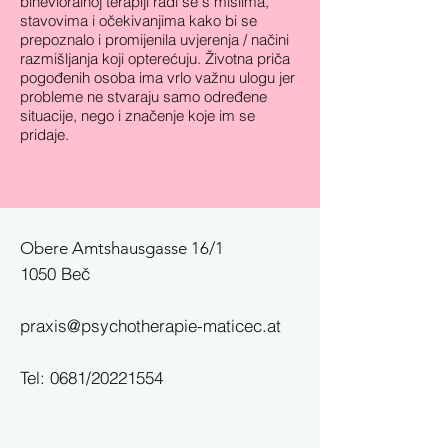
bihevioralnoj terapiji radi se s mislima,
stavovima i očekivanjima kako bi se
prepoznalo i promijenila uvjerenja / načini
razmišljanja koji opterećuju. Životna priča
pogođenih osoba ima vrlo važnu ulogu jer
probleme ne stvaraju samo određene
situacije, nego i značenje koje im se
pridaje.
Obere Amtshausgasse 16/1
1050 Beč
praxis@psychotherapie-maticec.at
Tel: 0681/20221554