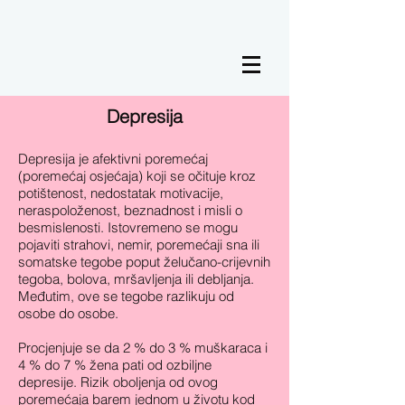
Depresija
Depresija je afektivni poremećaj
(poremećaj osjećaja) koji se očituje kroz
potištenost, nedostatak motivacije,
neraspoloženost, beznadnost i misli o
besmislenosti. Istovremeno se mogu
pojaviti strahovi, nemir, poremećaji sna ili
somatske tegobe poput želučano-crijevnih
tegoba, bolova, mršavljenja ili debljanja.
Međutim, ove se tegobe razlikuju od
osobe do osobe.
Procjenjuje se da 2 % do 3 % muškaraca i
4 % do 7 % žena pati od ozbiljne
depresije. Rizik oboljenja od ovog
poremećaja barem jednom u životu kod