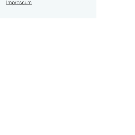
Impressum
Termini po dogovoru
Poslati